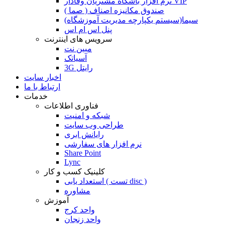
نرم افزار باشگاه مشتریان وفادار VIP
صندوق مکانیزه اصناف ( صما )
سیما(سیستم یکپارچه مدیریت آموزشگاه)
پنل اس ام اس
سرویس های اینترنت
مبین نت
آسیاتک
3G رایتل
اخبار سایت
ارتباط با ما
خدمات
فناوری اطلاعات
شبکه و امنیت
طراحی وب سایت
رایانش ابری
نرم افزار های سفارشی
Share Point
Lync
کلینیک کسب و کار
استعداد یابی ( تست disc )
مشاوره
آموزش
واحد کرج
واحد زنجان