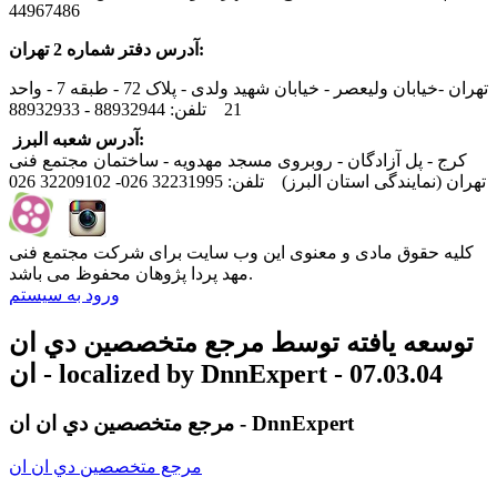
44967486
آدرس دفتر شماره 2 تهران:
تهران -خیابان ولیعصر - خیابان شهید ولدی - پلاک 72 - طبقه 7 - واحد
21 تلفن: 88932944 - 88932933
آدرس شعبه البرز:
کرج - پل آزادگان - روبروی مسجد مهدویه - ساختمان مجتمع فنی
تهران (نمایندگی استان البرز) تلفن: 32231995 026- 32209102 026
کلیه حقوق مادی و معنوی این وب سایت برای شرکت مجتمع فنی
مهد پردا پژوهان محفوظ می باشد.
ورود به سیستم
توسعه يافته توسط مرجع متخصصين دي ان
ان - localized by DnnExpert - 07.03.04
مرجع متخصصين دي ان ان - DnnExpert
مرجع متخصصين دي ان ان