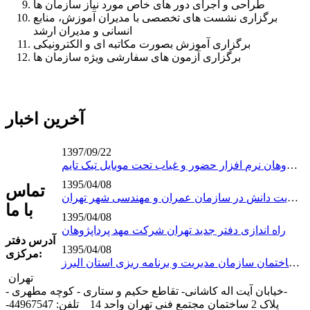
طراحی و اجرای دور های خاص مورد نیاز سازمان ها
برگزاری نشست های تخصصی با مدیران آموزش، منابع
انسانی و مدیران ارشد
برگزاری آموزش بصورت مکاتبه ای و الکترونیکی
برگزاری آزمون های سفارشی ویژه سازمان ها
آخرین اخبار
1397/09/22
نوآوری جدید شرکت مهدپرداپژوهان نرم افزار حضور و غیاب تحت موبایل تیک تایم
1395/04/08
تماس
آغاز پروژه استقرار نظام مدیریت دانش در سازمان عمران و مهندسی شهر تهران
با ما
1395/04/08
راه اندازی دفتر جدید تهران شرکت مهد پرداپژوهان
آدرس دفتر
1395/04/08
مرکزی:
شروع پروژه راه اندازی دیتا سنتر و شبکه ساختمان سازمان مدیریت و برنامه ریزی استان البرز
تهران
-خیابان آیت اله کاشانی- تقاطع حکیم و ستاری - کوچه مطهری -
پلاک 2 ساختمان مجتمع فنی تهران واحد 14 تلفن: 44967547-