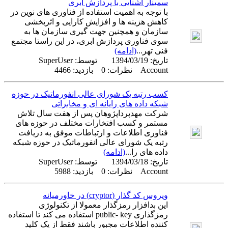
سمینار آشنایی با پردازش ابری
با توجه به اهمیت استفاده از فناوری های نوین در
کاهش هزینه ها و افزایش کارایی و اثربخشی
سازمان و همچنین جهت گیری سازمان ها به
سوی فناوری پردازش ابری، در این راستا مجتمع
فنی تهر...
(ادامه)
تاریخ:
1394/03/19
توسط:
SuperUser
Account
نظرات: 0 بازدید: 4466
کسب رتبه یک شورای عالی انفورماتیک در حوزه
شبکه داده های رایانه ای و مخابراتی
شرکت مهدپرداپژوهان پس از هفت سال تلاش
مستمر و کسب افتخارات مختلف در حوزه های
فناوری اطلاعات و ارتباطات موفق به دریافت
رتبه یک شورای عالی انفورماتیک در حوزه شبکه
داده های را...
(ادامه)
تاریخ:
1394/03/18
توسط:
SuperUser
Account
نظرات: 0 بازدید: 5988
ویروس کد گذار (cryptor) در خاورمیانه
این بدافزار رمزگذار معمولا از تکنولوژی
رمزگذاری public- key استفاده می کند تا استفاده
کننده اطلاعات مجبور باشند فقط از یک کلید