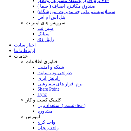
نرم افزار باشگاه مشتریان وفادار VIP
صندوق مکانیزه اصناف ( صما )
سیما(سیستم یکپارچه مدیریت آموزشگاه)
پنل اس ام اس
سرویس های اینترنت
مبین نت
آسیاتک
3G رایتل
اخبار سایت
ارتباط با ما
خدمات
فناوری اطلاعات
شبکه و امنیت
طراحی وب سایت
رایانش ابری
نرم افزار های سفارشی
Share Point
Lync
کلینیک کسب و کار
استعداد یابی ( تست disc )
مشاوره
آموزش
واحد کرج
واحد زنجان