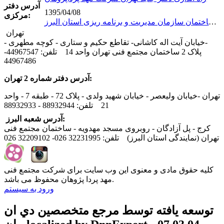
آدرس دفتر
1395/04/08
مرکزی:
شروع پروژه راه اندازی دیتا سنتر و شبکه ساختمان سازمان مدیریت و برنامه ریزی استان البرز
تهران
-خیابان آیت اله کاشانی- تقاطع حکیم و ستاری - کوچه مطهری -
پلاک 2 ساختمان مجتمع فنی تهران واحد 14 تلفن: 44967547-
44967486
آدرس دفتر شماره 2 تهران:
تهران -خیابان ولیعصر - خیابان شهید ولدی - پلاک 72 - طبقه 7 - واحد
21 تلفن: 88932944 - 88932933
آدرس شعبه البرز:
کرج - پل آزادگان - روبروی مسجد مهدویه - ساختمان مجتمع فنی
تهران (نمایندگی استان البرز) تلفن: 32231995 026- 32209102 026
کلیه حقوق مادی و معنوی این وب سایت برای شرکت مجتمع فنی
مهد پردا پژوهان محفوظ می باشد.
ورود به سیستم
توسعه يافته توسط مرجع متخصصين دي ان